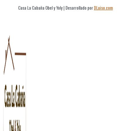
Casa La Cabaña Obel y Yoly
| Desarrollado por
DLuiso.com