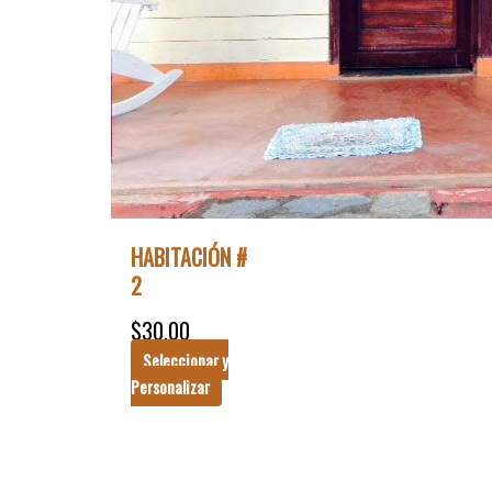
HABITACIÓN #
2
$
30.00
Seleccionar y
Personalizar